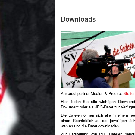
Hier finden Sie alle wichtigen Downlo
Dokument oder als JPG-Datei zur Verfügu
Die Dateien öffnen sich alle in einem n
einem Rechtsklick auf den jeweiligen Lin
wählen und die Datei downloaden.
Zur Darstellung von PDF Dateien benöt
besitzen, können Sie diesen mit einem Kl
Aufnahmeantrag
Saisonmagazin
Satzung
Formulare (Übungsleiterabrechnung, 
Logos und Grafiken