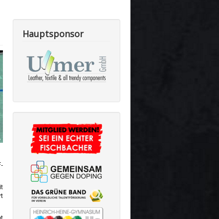
-
t
t
t