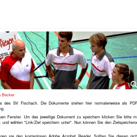
ads des SV Fischach. Die Dokumente stehen hier normalerweise als PDF
ng.
euen Fenster. Um das jeweilige Dokument zu speichern klicken Sie bitte mi
k und wählen "Link/Ziel speichern unter". Nun können Sie den Zielspeicheror
igen sie den kostenlosen Adobe Acrobat Reader. Sollten Sie diesen nich
ick
hier
downloaden.
Fahrtkostenabrechnung)