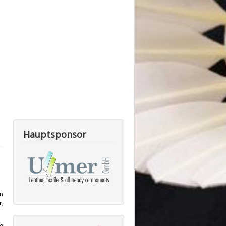
Hauptsponsor
m
r,
e
l
m
n