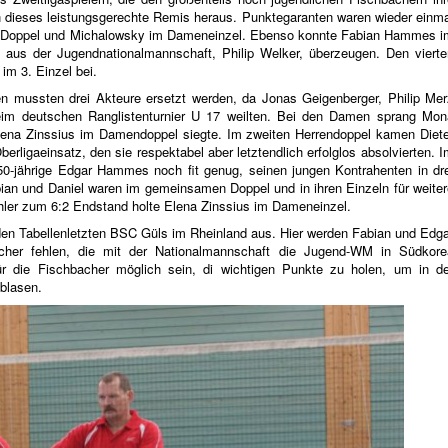
im 3. Einzel bei.
en mussten drei Akteure ersetzt werden, da Jonas Geigenberger, Philip Mer
eim deutschen Ranglistenturnier U 17 weilten. Bei den Damen sprang Mon
lena Zinssius im Damendoppel siegte. Im zweiten Herrendoppel kamen Diete
erligaeinsatz, den sie respektabel aber letztendlich erfolglos absolvierten. 
r 50-jährige Edgar Hammes noch fit genug, seinen jungen Kontrahenten in dre
ian und Daniel waren im gemeinsamen Doppel und in ihren Einzeln für weiter
ähler zum 6:2 Endstand holte Elena Zinssius im Dameneinzel.
den Tabellenletzten BSC Güls im Rheinland aus. Hier werden Fabian und Edga
cher fehlen, die mit der Nationalmannschaft die Jugend-WM in Südkore
ür die Fischbacher möglich sein, di wichtigen Punkte zu holen, um in de
blasen.