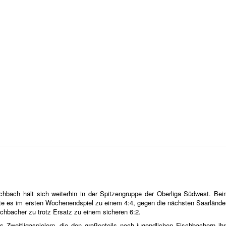
bach hält sich weiterhin in der Spitzengruppe der Oberliga Südwest. Bei
hte es im ersten Wochenendspiel zu einem 4:4, gegen die nächsten Saarlände
chbacher zu trotz Ersatz zu einem sicheren 6:2.
 Zweitligaspielern, die den großenteils noch jugendlichen Fischbachern ihr
 dieses leistungsgerechte Remis heraus. Punktegaranten waren wieder einma
m Doppel und Michalowsky im Dameneinzel. Ebenso konnte Fabian Hammes i
aus der Jugendnationalmannschaft, Philip Welker, überzeugen. Den vierte