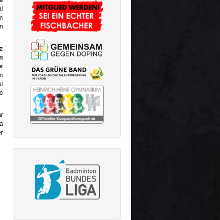
z
a
r
Im
i
e
r
a
r