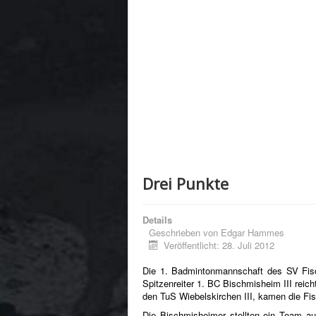
Drei Punkte
Details
Geschrieben von
Edgar Hammes
Veröffentlicht: 28. Juli 2012
Die 1. Badmintonmannschaft des SV Fisch
Spitzenreiter 1. BC Bischmisheim III reic
den TuS Wiebelskirchen III, kamen die Fis
Die Bischmisheimer stellten ein Team aus
Routine entgegensetzten. Dabei kam dann
Katja Michalowsky und Elena Zinssius i
1. Herreneinzel gegen seinen Kameraden 